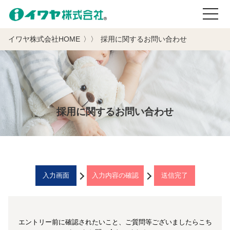
toggle
navigati
イワヤ株式会社HOME
採用に関するお問い合わせ
採用に関するお問い合わせ
入力画面
入力内容の確認
送信完了
エントリー前に確認されたいこと、ご質問等ございましたらこち