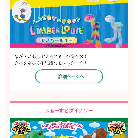
なが～いあしでクネクネ・ペタペタ！
クネクネ歩く不思議なモンスター？！
詳細ページへ
ふぁーすとダイナソー